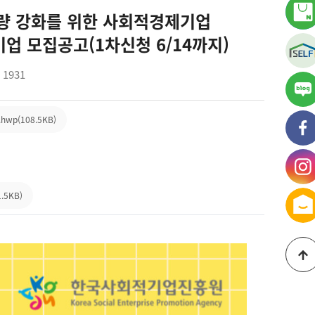
량 강화를 위한 사회적경제기업
업 모집공고(1차신청 6/14까지)
1931
가
블
p(108.5KB)
가
페
가
인
5KB)