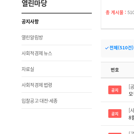
열린마당
총 게시물 :
51
공지사항
열린알림방
전체(510건)
사회적경제 뉴스
자료실
번호
사회적경제 법령
[
공지
모
입찰공고 대전·세종
[
공지
8
[