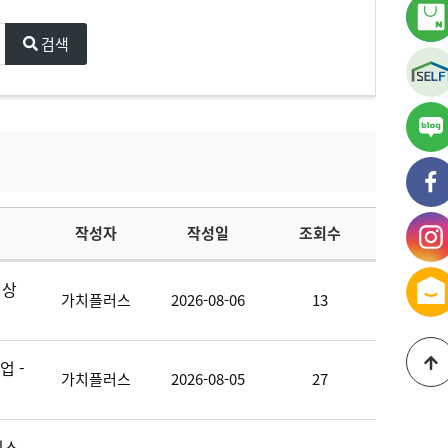
검색
가
블
가
페
작성자
작성일
조회수
가
인
대상
가치플러스
2026-08-06
13
업 -
가치플러스
2026-08-05
27
니스