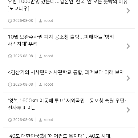
우린 1000만명 갔는데…일본인 '한국' 안 오는 뜻밖의 이유
[도쿄나우]
|
2026-08-08
robot
schedule
person
10월 보완수사권 폐지·공소청 출범…피해자들 '범죄
사각지대' 우려
|
2026-08-08
robot
schedule
person
<김삼기의 시사펀치> 사관학교 통합, 과거보다 미래 보자
|
2026-08-08
robot
schedule
person
‘왕복 1600km 이동해 투표’ 재외국민…동포청 숙원 우편·
전자투표 이...
|
2026-08-08
robot
schedule
person
[40도 대한민국③] "에어컨도 복지다"…40도 시대,