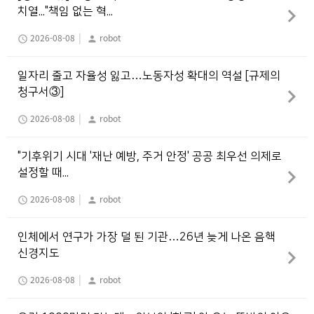
치열..."책임 없는 혁...
|
2026-08-08
robot
schedule
person
일자리 줄고 자율성 잃고…노동자성 확대의 역설 [규제의
청구서③]
|
2026-08-08
robot
schedule
person
"기후위기 시대 '재난 예방, 주거 안정' 공공 최우선 의제로
설정할 때...
|
2026-08-08
robot
schedule
person
인체에서 연구가 가장 덜 된 기관…26년 늦게 나온 음핵
신경지도
|
2026-08-08
robot
schedule
person