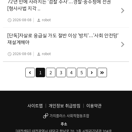
72년 만에 사라지는 '검찰 수사'…경찰·중수청에 전권
[형사사법 지각 ...
|
2026-08-08
robot
schedule
person
[단독]자살로 응급실 가도 절반 이상 '방치'…'사회 안전망'
재설계해야
|
2026-08-08
robot
schedule
person
1
2
3
4
5
사이트맵
개인정보 취급방침
이용약관
가치플러스 사회적협동조합
주소
[대전센터] 대전광역시 대덕구 한남로 70, 2층 시빌리기념관 204호