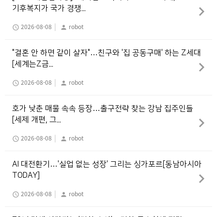
기후복지가 국가 경쟁...
|
2026-08-08
robot
schedule
person
"결혼 안 하면 같이 살자"…친구와 '집 공동구매' 하는 Z세대
[세계는Z금...
|
2026-08-08
robot
schedule
person
호가 낮춘 매물 속속 등장…출구전략 찾는 강남 집주인들
[세제 개편, 그...
|
2026-08-08
robot
schedule
person
AI 대전환기…'실업 없는 성장' 그리는 싱가포르[동남아시아
TODAY]
|
2026-08-08
robot
schedule
person