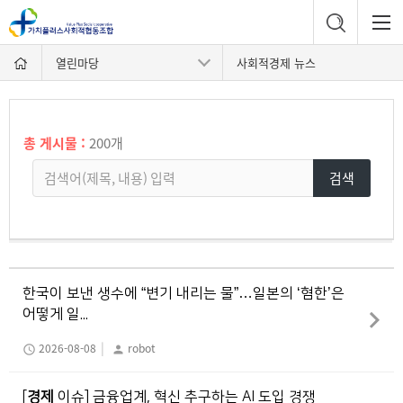
열린마당
사회적경제 뉴스
총 게시물 :
200개
검색
한국이 보낸 생수에 “변기 내리는 물”…일본의 ‘혐한’은
어떻게 일...
|
2026-08-08
robot
schedule
person
[
경제
이슈] 금융업계, 혁신 추구하는 AI 도입 경쟁