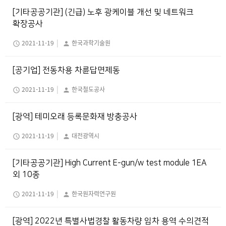
[기타공공기관] (긴급) 노후 광케이블 개선 및 네트워크
확장공사
|
2021-11-19
한국과학기술원
schedule
person
[공기업] 전동차용 차륜답면제동
|
2021-11-19
한국철도공사
schedule
person
[광역] 테미오래 등록문화재 방충공사
|
2021-11-19
대전광역시
schedule
person
[기타공공기관] High Current E-gun/w test module 1EA
외 10종
|
2021-11-19
한국원자력연구원
schedule
person
[광역] 2022년 특별사법경찰 활동차량 임차 용역 수의견적