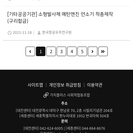
[기타공공기관] 소형발사체 메탄엔진 연소기 적층제작
(구리합금)
|
2021-11-18
한국항공우주연구원
schedule
person
1
2
3
4
5
사이트맵
개인정보 취급방침
이용약관
가치플러스 사회적협동조합
주소
[대전센터] 대전광역시 대덕구 한남로 70, 2층 시빌리기념관 204호
[세종센터] 세종특별자치시 한누리대로 1952 반곡타워 504호
문의
[대전센터] 042-624-6005 | [세종센터] 044-864-8676