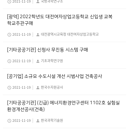
|
2021-11-19
국방과학연구소
schedule
person
[광역] 2022학년도 대전여자상업고등학교 신입생 교복
학교주관구매
|
2021-11-19
대전광역시교육청 대전여자상업고등학교
schedule
person
[기타공공기관] 신청사 무진동 시스템 구매
|
2021-11-19
기초과학연구원
schedule
person
[공기업] 소규모 수도시설 개선 시범사업 건축공사
|
2021-11-19
한국수자원공사
schedule
person
[기타공공기관] (긴급) 에너지환경연구센터 1102호 실험실
환경개선공사(건축)
|
2021-11-19
한국과학기술원
schedule
person