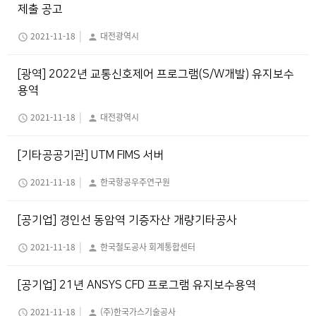
제출 공고
|
2021-11-18
대전광역시
schedule
person
[광역] 2022년 교통신호제어 프로그램(S/W개발) 유지보수
용역
|
2021-11-18
대전광역시
schedule
person
[기타공공기관] UTM FIMS 서버
|
2021-11-18
한국항공우주연구원
schedule
person
[공기업] 경인선 동암역 기증자산 개량기타공사
|
2021-11-18
한국철도공사 회계통합센터
schedule
person
[공기업] 21년 ANSYS CFD 프로그램 유지보수용역
|
2021-11-18
(주)한국가스기술공사
schedule
person