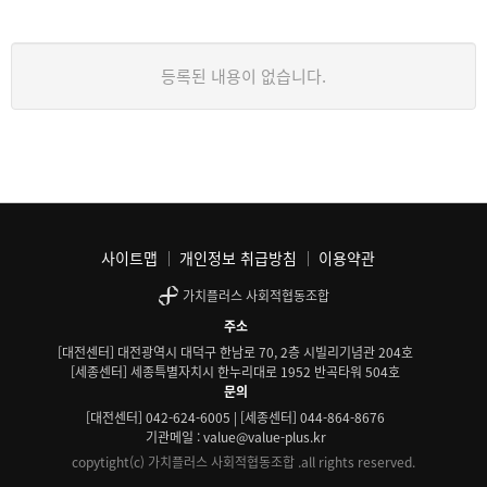
등록된 내용이 없습니다.
사이트맵
개인정보 취급방침
이용약관
가치플러스 사회적협동조합
주소
[대전센터] 대전광역시 대덕구 한남로 70, 2층 시빌리기념관 204호
[세종센터] 세종특별자치시 한누리대로 1952 반곡타워 504호
문의
[대전센터] 042-624-6005 | [세종센터] 044-864-8676
기관메일 : value@value-plus.kr
copytight(c) 가치플러스 사회적협동조합 .all rights reserved.