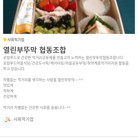
사회적기업
열린부뚜막 협동조합
로컬푸드로 건강한 먹거리공동체를 만들고자 노력하는 열린부뚜막협동조합니다.
로컬푸드마을식당/건강도시락/케이터링/마을공유부엌/취약계층먹거리지원 활동을
하고 있습니다.
차별없는 먹거리를 생각하는 사람들 열린부뚜막~~^^
맛있게
착하게
건강하게
먹거리 차별없는 건강한 사회를 꿈꿉니다~^^
사회적기업