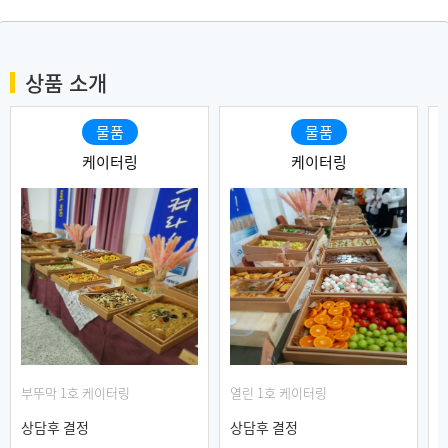
상품 소개
물품
물품
케이터링
케이터링
부뚜막 1호 케이터링
열린 1호 케이터링
상담후 결정
상담후 결정
5