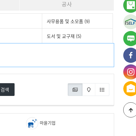
공사
사무용품 및 소모품 (9)
도서 및 교구재 (5)
가
블
가
페
가
인
검색
마을기업