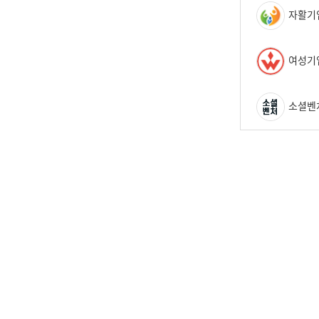
자활기
여성기
소셜벤