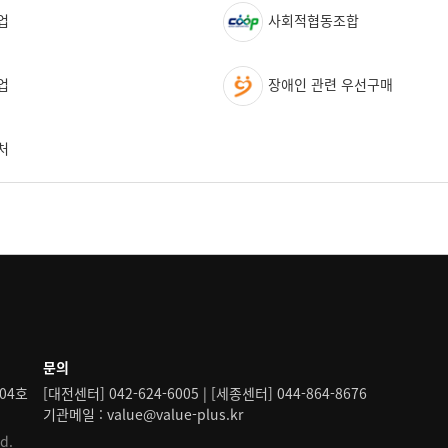
업
사회적협동조합
업
장애인 관련 우선구매
처
문의
04호
[대전센터] 042-624-6005 | [세종센터] 044-864-8676
기관메일 : value@value-plus.kr
d.