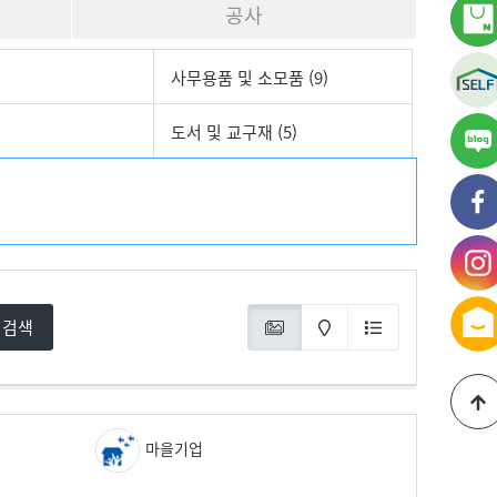
공사
사무용품 및 소모품 (9)
도서 및 교구재 (5)
가
블
가
페
가
인
검색
마을기업