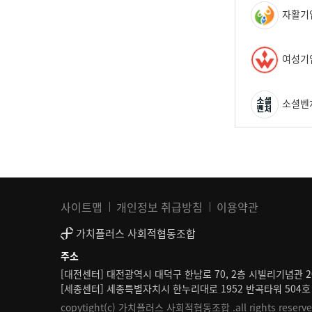
자활기
여성기
소셜벤
사이트맵
개인정보 취급방침
이용약관
가치플러스 사회적협동조합
주소
[대전센터] 대전광역시 대덕구 한남로 70, 2층 시빌리기념관 2
[세종센터] 세종특별자치시 한누리대로 1952 반곡타워 504호
copytight(c) 가치플러스 사회적협동조합 .all rights reserve