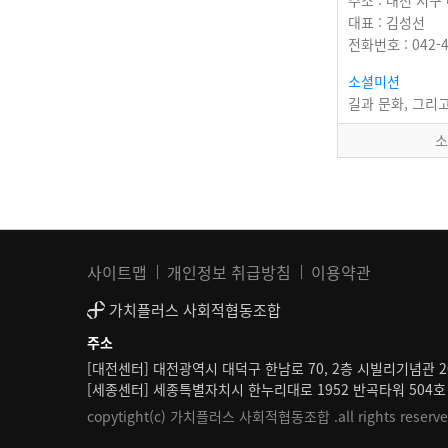
주소 : 대전 서구
대표 : 김성선
전화번호 : 042-4
소셜미션
소
사이트맵
개인정보 취급방침
이용약관
가치플러스 사회적협동조합
주소
[대전센터] 대전광역시 대덕구 한남로 70, 2층 시빌리기념관 2
[세종센터] 세종특별자치시 한누리대로 1952 반곡타워 504호
copytight(c) 가치플러스 사회적협동조합 .all rights reserve