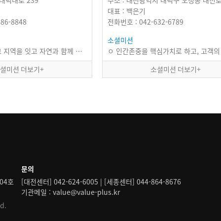
 대덕대로 239
대표 : 백은기
86-8848
전화번호 : 042-632-6789
소셜미션
길과 문화, 그리고 지역을 잇고 자연과 함께 하는 프로그램을 기획·운영하여, 사회적 가치를…
셜미션 더보기+
소셜미션 더보기+
문의
04호
[대전센터] 042-624-6005 | [세종센터] 044-864-8676
기관메일 : value@value-plus.kr
d.