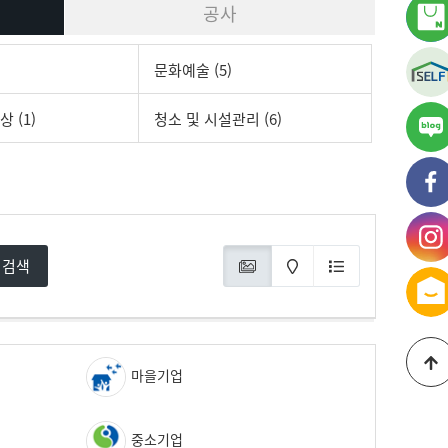
공사
문화예술 (5)
 (1)
청소 및 시설관리 (6)
가
블
가
페
가
검색
인
마을기업
중소기업