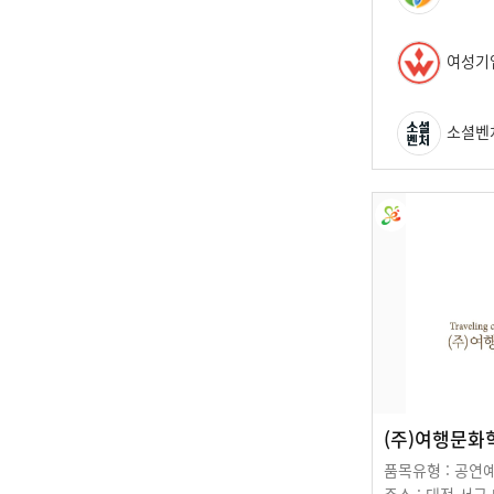
여성기
소셜벤
(주)여행문화
품목유형 : 공연