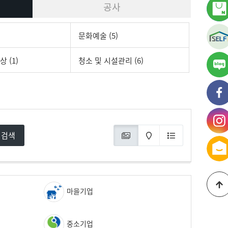
공사
문화예술 (5)
 (1)
청소 및 시설관리 (6)
가
블
가
페
가
검색
인
마을기업
중소기업