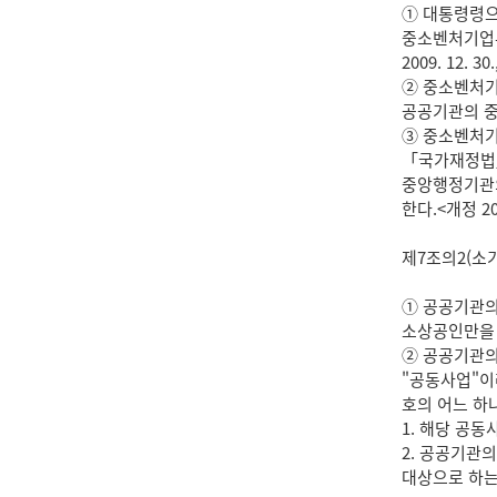
① 대통령령으
중소벤처기업부
2009. 12. 30.
② 중소벤처기
공공기관의 중
③ 중소벤처기
「국가재정법」
중앙행정기관의
한다.<개정 2013. 
제7조의2(소
① 공공기관의
소상공인만을 대
② 공공기관의
"공동사업"이
호의 어느 하나
1. 해당 공
2. 공공기관
대상으로 하