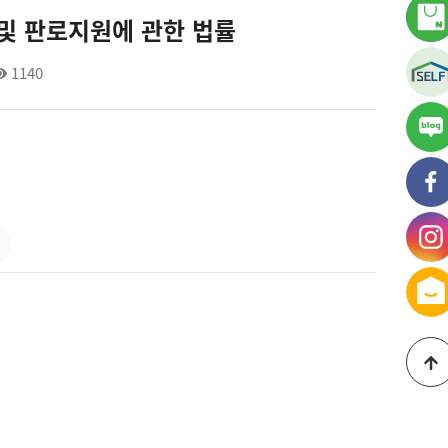
및 판로지원에 관한 법률
1140
가
블
가
페
가
인