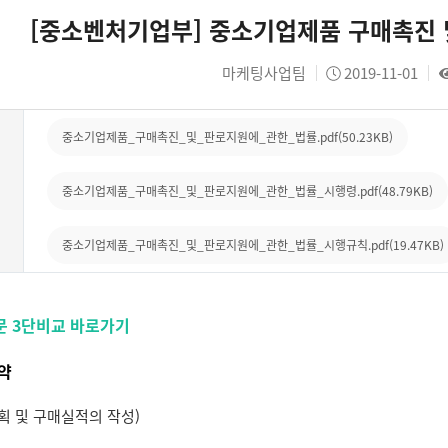
[중소벤처기업부] 중소기업제품 구매촉진 
마케팅사업팀
2019-11-01
중소기업제품_구매촉진_및_판로지원에_관한_법률.pdf(50.23KB)
중소기업제품_구매촉진_및_판로지원에_관한_법률_시행령.pdf(48.79KB)
중소기업제품_구매촉진_및_판로지원에_관한_법률_시행규칙.pdf(19.47KB)
문 3단비교 바로가기
약
획 및 구매실적의 작성)