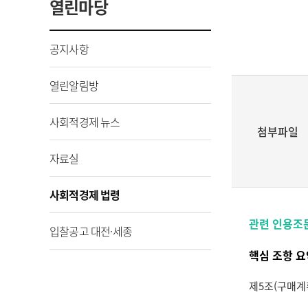
열린마당
공지사항
열린알림방
사회적경제 뉴스
첨부파일
자료실
사회적경제 법령
관련 인용조
입찰공고 대전·세종
핵심 조항 요
제5조(구매계