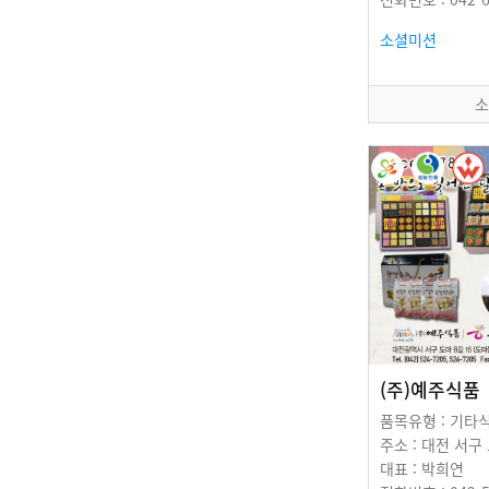
소셜미션
소
(주)예주식품
품목유형 : 기타
주소 : 대전 서구
대표 : 박희연