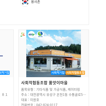
용사촌
회적기업
사회적기업
사회적협동조합
사회적협동조합 품앗이마을
품목유형 : 기타식품 및 가공식품, 케이터링
길 ８１
주소 : 대전광역시 유성구 온천1동 수통골로55번길 １９０
대표 : 이원호
전화번호 : 042-824-0117