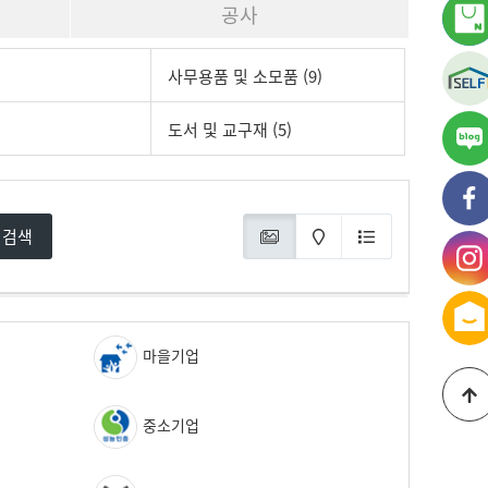
공사
사무용품 및 소모품 (9)
도서 및 교구재 (5)
가
블
가
페
검색
가
인
마을기업
중소기업