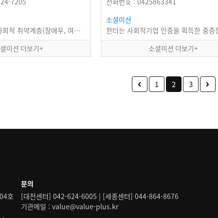
24-7205
전화번호 : 0425863341
소셜미션
(주)예주식품은 사회적 취약계층(장애우, 여성가장, 여성실업자)의 일자리를 제공하고, 지역주민의…
셜미션 더보기+
소셜미션 더보기+
1
2
3
문의
04호
[대전센터] 042-624-6005 | [세종센터] 044-864-8676
기관메일 : value@value-plus.kr