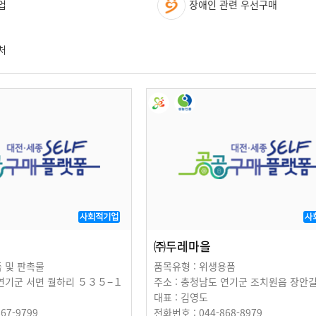
업
장애인 관련 우선구매
처
사회적기업
사
연
㈜두레마을
품 및 판촉물
품목유형 : 위생용품
 연기군 서면 월하리 ５３５−１
주소 : 충청남도 연기군 조치원읍 장안
대표 : 김영도
67-9799
전화번호 : 044-868-8979