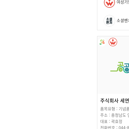
여성기
소셜벤
주식회사 세
품목유형 : 기념
주소 : 충청남도
대표 : 곽효정
전화번호 : 044-8