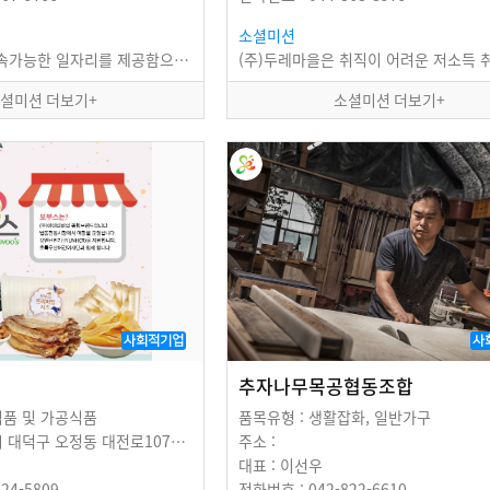
소셜미션
취약계층에게 지속가능한 일자리를 제공함으로써 지역경제 활성화에 기여한다.
셜미션 더보기+
소셜미션 더보기+
사회적기업
사
추자나무목공협동조합
식품 및 가공식품
품목유형 : 생활잡화, 일반가구
주소 : 대전광역시 대덕구 오정동 대전로1076번길 ３６
주소 :
대표 : 이선우
24-5809
전화번호 : 042-822-6610