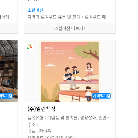
소셜미션
(주)두레마을은 취직이 어려운 저소득 취약계층에게 안정적인 일자리 제공과 깨끗한 시스템을…
지역의 로컬푸드 유통 및 판매 / 로컬푸드 매장 운영
소셜미션 더보기+
회적기업
사회적기업
(주)열린책장
품목유형 : 기념품 및 판촉물, 생활잡화, 일반교육프로그램
주소 :
대표 : 곽미옥
전화번호 : 042-719-1004