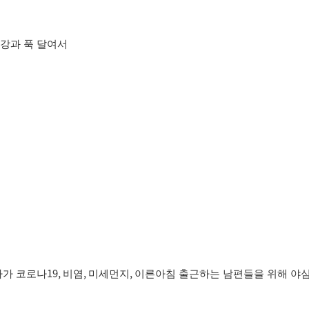
강과 푹 달여서
19,
,
,
다가 코로나
비염
미세먼지
이른아침 출근하는 남편들을 위해 야