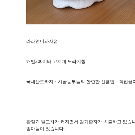
라라언니과자점
300
해발
미터 고지대 도라지청
·
·
국내산도라지
시골농부들의 깐깐한 선별법
직접끓
환절기 일교차가 커지면서 감기환자가 속출하고 있습
.
엄마들이 있습니다