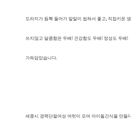
,
도라지가 듬뿍 들어가 알알이 씹혀서 좋고
직접키운 생
!
!
!
쓰지않고 달콤함은 두배
건강함도 두배
정성도 두배
.
가득담았습니다
세종시 경력단절여성 여럿이 모여 아이들간식을 만들